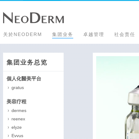
关於NEODERM
集团业务
卓越管理
社会责任
主
內
容
集团业务总览
開
始
個人化醫美平台
gratus
美容疗程
dermes
reenex
elyze
Evvus