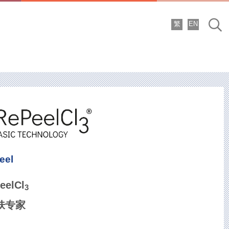
繁
EN
搜
尋
eel
eelCl
3
肤专家