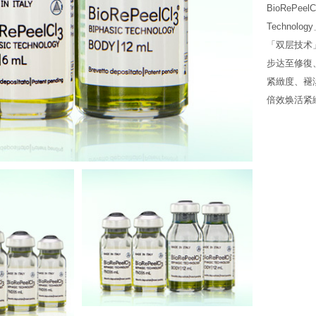
BioRePeelC
Techno
「双层技术
步达至修復
紧緻度、褪
倍效焕活紧