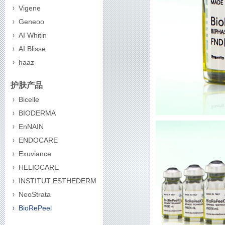
Vigene
Geneoo
AI Whitin
AI Blisse
haaz
护肤产品
Bicelle
BIODERMA
EnNAIN
ENDOCARE
Exuviance
HELIOCARE
INSTITUT ESTHEDERM
NeoStrata
BioRePeel