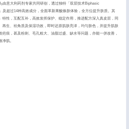
l
由意大利药剂专家共同研创，透过独特「双层技术Biphasic
3
logy」及超过14种高效成分，全面革新果酸焕肤体验，全方位提升肤质。其
」特性，互配互补，高效发挥保护、稳定作用，推进配方深入真皮层，同
、再生、袪角质及保湿功效，即时还原肌肤亮泽，均匀肤色，并提升肌肤
淡疤痕，甚及粉刺、毛孔粗大、油脂过盛、缺水等问题，亦能一併改善，
緻净肌。