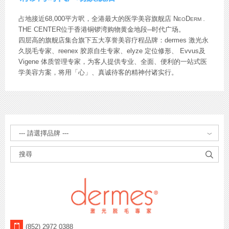
占地接近68,000平方呎，全港最大的医学美容旗舰店 N
D
EO
ERM．
THE CENTER位于香港铜锣湾购物黄金地段─时代广场。
四层高的旗舰店集合旗下五大享誉美容疗程品牌：dermes 激光永
久脱毛专家、reenex 胶原自生专家、elyze 定位修形、 Evvus及
Vigene 体质管理专家，为客人提供专业、全面、便利的一站式医
学美容方案，将用「心」、真诚待客的精神付诸实行。
請
選
擇
品
牌
(852) 2972 0388