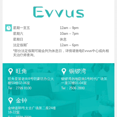
星期一至五
12am – 9pm
星期六
10am – 7pm
星期日
休息
*
法定假期
12am – 6pm
*部分法定假期可能会列为休息日，详情请致电Evvus中心或向相
关治疗师查询。
Google
Google
旺角
铜锣湾
Maps
Maps
旺角亚皆老街8号朗豪坊办公大
铜锣湾勿地臣街1号时代广场第
楼59楼02-06室
一座37楼01-04室
Tel：2799 8100
Tel：2506 2880
Google
金钟
Maps
金钟道88号太古广场第二座24楼
18-22室