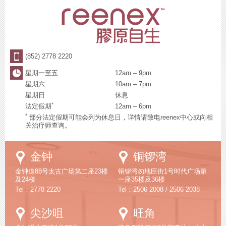
(852) 2778 2220
星期一至五
12am – 9pm
星期六
10am – 7pm
星期日
休息
*
法定假期
12am – 6pm
*
部分法定假期可能会列为休息日，详情请致电reenex中心或向相
关治疗师查询。
Google
Google
金钟
铜锣湾
Maps
Maps
金钟道88号太古广场第二座23楼
铜锣湾勿地臣街1号时代广场第
及24楼
一座35楼及36楼
Tel：2778 2220
Tel：2506 2008 / 2506 2038
Google
Google
尖沙咀
旺角
Maps
Maps