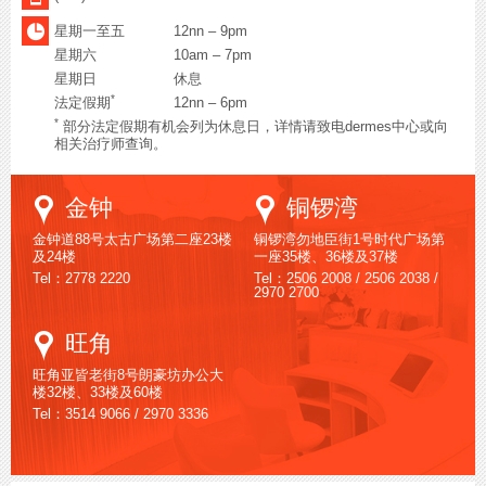
星期一至五
12nn – 9pm
星期六
10am – 7pm
星期日
休息
*
法定假期
12nn – 6pm
*
部分法定假期有机会列为休息日，详情请致电dermes中心或向
相关治疗师查询。
Google
Google
金钟
铜锣湾
Maps
Maps
金钟道88号太古广场第二座23楼
铜锣湾勿地臣街1号时代广场第
及24楼
一座35楼、36楼及37楼
Tel：2778 2220
Tel：2506 2008 / 2506 2038 /
2970 2700
Google
旺角
Maps
旺角亚皆老街8号朗豪坊办公大
楼32楼、33楼及60楼
Tel：3514 9066 / 2970 3336