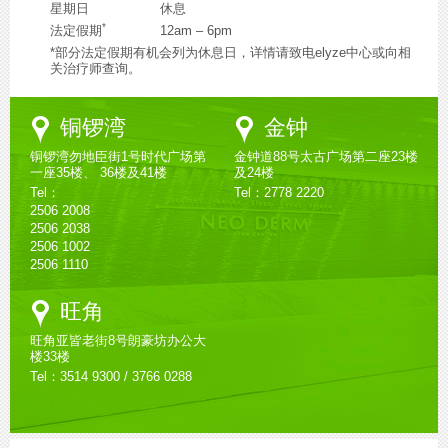
星期日
休息
*
法定假期
12am – 6pm
*部分法定假期有机会列为休息日，详情请致电elyze中心或向相
关治疗师查询。
Google
Google
铜锣湾
金钟
Maps
Maps
铜锣湾勿地臣街1号时代广场第
金钟道88号太古广场第二座23楼
一座35楼、 36楼及41楼
及24楼
Tel：
Tel：2778 2220
2506 2008
2506 2038
2506 1002
2506 1110
Google
旺角
Maps
旺角亚皆老街8号朗豪坊办公大
楼33楼
Tel：3514 9300 / 3766 0288