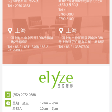
尖沙咀北京道1号27楼
旺角亚皆老街8号朗豪坊办公大
楼57楼及59楼
Tel：2970 3663
Tel：
3766 0088
2799 8100
Google
Google
上海
上海
Maps
Maps
中国上海市南京西路1266号恒隆
中国上海市徐汇区陕西南路288
广场2号楼5层
号上海环贸广场办公楼二期18层
Tel：86-21-6311-3468 / 86-21-
Tel：86-21-33397600
23199800
(852) 2972 0388
星期一至五
12am – 9pm
星期六
10am – 7pm