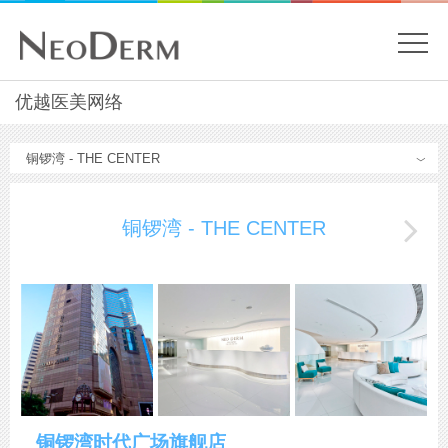
開
關
主
优越医美网络
內
容
目
開
Menu
始
錄
铜锣湾 - THE CENTER
铜锣湾时代广场旗舰店