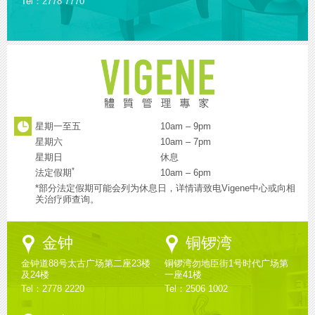
Tel：2778 7770
星期一至五
10am – 9pm
星期六
10am – 7pm
星期日
休息
*
法定假期
10am – 6pm
*部分法定假期可能会列为休息日，详情请致电Vigene中心或向相
关治疗师查询。
Google
Google
金钟
铜锣湾
Maps
Maps
金钟道88号太古广场第二座23楼
铜锣湾勿地臣街1号时代广场第
及24楼
一座41楼
Tel：2778 2220
Tel：2506 1002