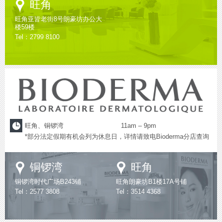
Google
旺角
Maps
旺角亚皆老街8号朗豪坊办公大
楼59楼
Tel：2799 8100
旺角、铜锣湾
11am – 9pm
*部分法定假期有机会列为休息日，详情请致电Bioderma分店查询
Google
Google
铜锣湾
旺角
Maps
Maps
铜锣湾时代广场B243铺
旺角朗豪坊B1楼17A号铺
Tel：2577 3808
Tel：3514 4368