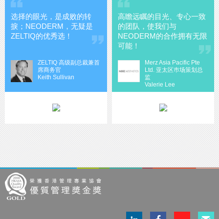
选择的眼光，是成败的转
高瞻远瞩的目光、专心一致
捩；NEODERM，无疑是
的团队，使我们与
ZELTIQ的优秀选！
NEODERM的合作拥有无限
可能！
ZELTIQ 高级副总裁兼首
Merz Asia Pacific Pte
席商务官
Ltd. 亚太区巿场策划总
Keith Sullivan
监
Valerie Lee
LinkedIn
Facebook
Instagram
電