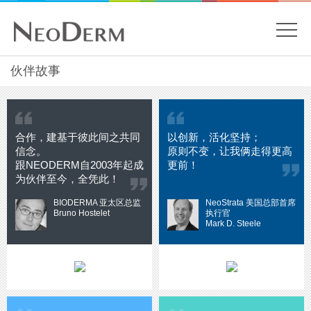
開
關
主
伙伴故事
內
容
目
開
始
錄
合作，建基于彼此间之共同
以创新，活化坚持；
信念。
原则不变，让我俩走得更高
跟NEODERM自2003年起成
更前！
为伙伴至今，全凭此！
BIODERMA 亚太区总监
NeoStrata 美国总部首席
Bruno Hostelet
执行官
Mark D. Steele