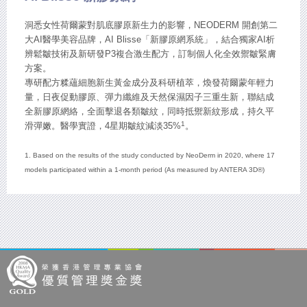
洞悉女性荷爾蒙對肌底膠原新生力的影響，NEODERM 開創第二
大AI醫學美容品牌，AI Blisse「新膠原網系統」，結合獨家AI析
辨鬆皺技術及新研發P3複合激生配方，訂制個人化全效禦皺緊膚
方案。
專研配方糅蘊細胞新生黃金成分及科研植萃，煥發荷爾蒙年輕力
量，日夜促動膠原、彈力纖維及天然保濕因子三重生新，聯結成
全新膠原網絡，全面擊退各類皺紋，同時抵禦新紋形成，持久平
1
滑彈嫩。醫學實證，4星期皺紋減淡35%
。
1. Based on the results of the study conducted by NeoDerm in 2020, where 17
models participated within a 1-month period (As measured by ANTERA 3D®)