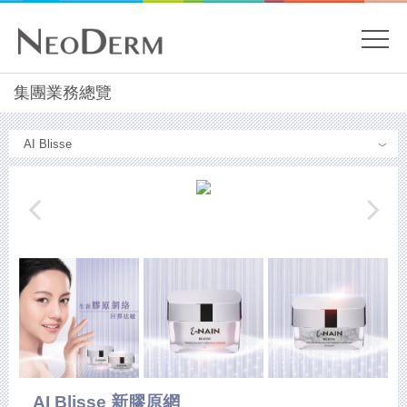
開
關
主
集團業務總覽
內
容
目
開
Menu
始
錄
AI Blisse 新膠原網