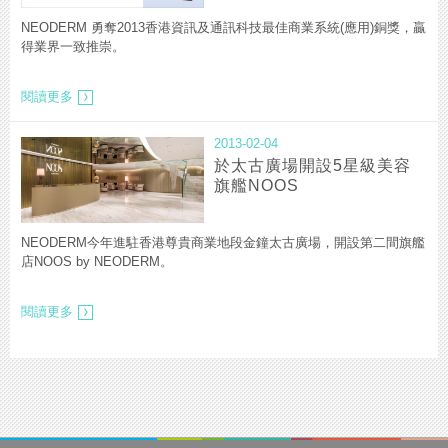
NEODERM 勇奪2013香港資訊及通訊科技最佳商業系統(應用)銅獎，贏
得業界一致推崇。
NEODERM
閱讀更多
勇
奪
2013-02-04
香
港
於太古廣場開設5星級美容
資
旗艦NOOS
訊
及
通
NEODERM今年進駐香港尊貴商業地段金鐘太古廣場，開設第二間旗艦
訊
店NOOS by NEODERM。
科
技
獎
於
閱讀更多
太
古
廣
場
開
設
5