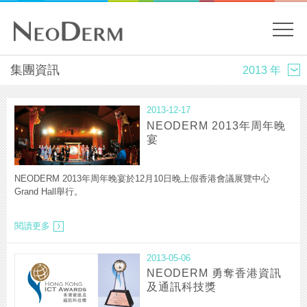
開
關
主
集團資訊
內
容
目
開
2013-12-17
始
錄
NEODERM 2013年周年晚
宴
NEODERM 2013年周年晚宴於12月10日晚上假香港會議展覽中心
Grand Hall舉行。
NEODERM
閱讀更多
2013
年
周
2013-05-06
年
NEODERM 勇奪香港資訊
晚
及通訊科技獎
宴