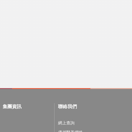
信試金石。與N
D
合作得最長久的法國醫學美容品牌
EO
ERM
— 時間，經歷13年的互信合作關係，印證雙方在理念上，同出一轍。
面的互信⋯ 一種深層次的交流合作！還記得三年前我初次接觸
生的O2O全方位推廣策略，深感興趣。我倆最大的共通點，是雙方
集團資訊
聯絡我們
新精神，讓美容提升到不亞於醫學的專業層次 — 醫學美容，並
0間醫生診所、美容院及概念店作銷售點，全線萬寧、屈臣氏個人
網上查詢
進一步加強銷售陣營，成功打造全港銷量第一卸妝潔膚品牌之譽，