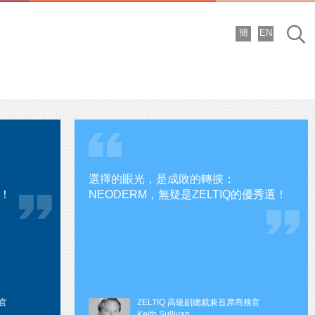
簡
EN
搜
尋
選擇的眼光，是成敗的轉捩；
！
NEODERM，無疑是ZELTIQ的優秀選！
行官
ZELTIQ 高級副總裁兼首席商務官
Keith Sullivan