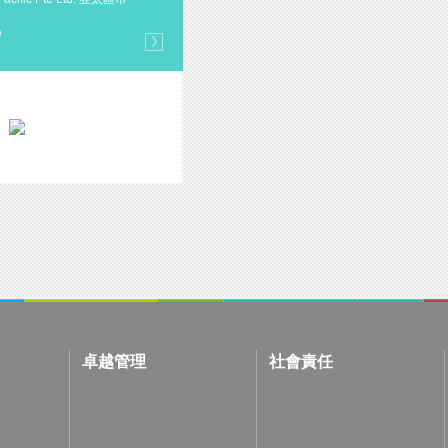
監
e
長時間的合作無間，大抵是最佳的互
BIODERMA，用世上最珍貴資源 
此間之共同信念。
2003年起成為夥伴至今，
「能夠長期合作，當中講求不流於表
N
D
，對其董事總經理林明盛先
EO
ERM
卓越管理
社會責任
都期望，藉著專業人員、先進科技及創
廣及大眾。今日，本地不但有接近40
護理連鎖店亦增至500多個銷售點，