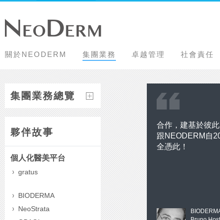
關於NEODERM
集團業務
卓越管理
社會責任
主
內
容
集團業務總覽
開
始
合作，建基於彼此
夥伴故事
跟NEODERM自
全憑此！
個人化醫美平台
gratus
BIODERMA
NeoStrata
BIODER
Bruno Host