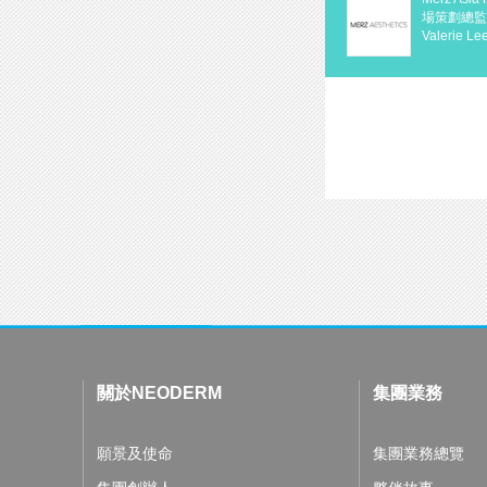
場策劃總
Valerie Le
合作，建基於彼
跟NEODERM自
全憑此！
關於NEODERM
集團業務
願景及使命
集團業務總覽