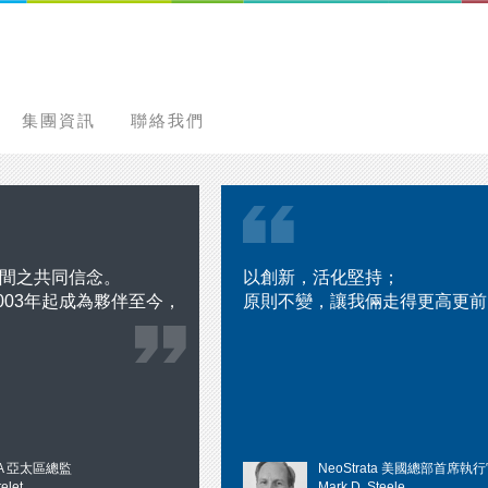
集團資訊
聯絡我們
間之共同信念。
以創新，活化堅持；
2003年起成為夥伴至今，
原則不變，讓我倆走得更高更前
MA 亞太區總監
NeoStrata 美國總部首席執
elet
Mark D. Steele