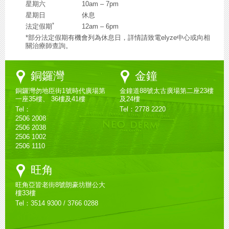
星期六
10am – 7pm
星期日
休息
*
法定假期
12am – 6pm
*部分法定假期有機會列為休息日，詳情請致電elyze中心或向相
關治療師查詢。
Google
Google
銅鑼灣
金鐘
Maps
Maps
銅鑼灣勿地臣街1號時代廣場第
金鐘道88號太古廣場第二座23樓
一座35樓、 36樓及41樓
及24樓
Tel：
Tel：2778 2220
2506 2008
2506 2038
2506 1002
2506 1110
Google
旺角
Maps
旺角亞皆老街8號朗豪坊辦公大
樓33樓
Tel：3514 9300 / 3766 0288