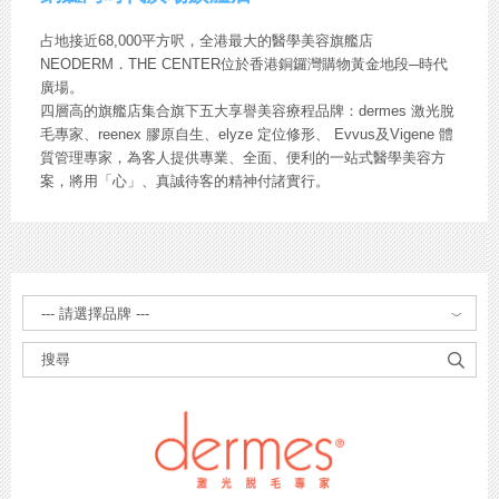
占地接近68,000平方呎，全港最大的醫學美容旗艦店
NEODERM．THE CENTER位於香港銅鑼灣購物黃金地段─時代
廣場。
四層高的旗艦店集合旗下五大享譽美容療程品牌：dermes 激光脫
毛專家、reenex 膠原自生、elyze 定位修形、 Evvus及Vigene 體
質管理專家，為客人提供專業、全面、便利的一站式醫學美容方
案，將用「心」、真誠待客的精神付諸實行。
請
選
擇
品
牌