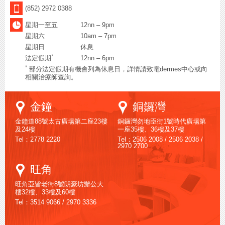
(852) 2972 0388
星期一至五
12nn – 9pm
星期六
10am – 7pm
星期日
休息
*
法定假期
12nn – 6pm
*
部分法定假期有機會列為休息日，詳情請致電dermes中心或向
相關治療師查詢。
Google
Google
金鐘
銅鑼灣
Maps
Maps
金鐘道88號太古廣場第二座23樓
銅鑼灣勿地臣街1號時代廣場第
及24樓
一座35樓、36樓及37樓
Tel：2778 2220
Tel：2506 2008 / 2506 2038 /
2970 2700
Google
旺角
Maps
旺角亞皆老街8號朗豪坊辦公大
樓32樓、33樓及60樓
Tel：3514 9066 / 2970 3336