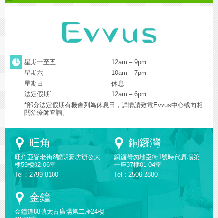
星期一至五
12am – 9pm
星期六
10am – 7pm
星期日
休息
*
法定假期
12am – 6pm
*部分法定假期有機會列為休息日，詳情請致電Evvus中心或向相
關治療師查詢。
Google
Google
旺角
銅鑼灣
Maps
Maps
旺角亞皆老街8號朗豪坊辦公大
銅鑼灣勿地臣街1號時代廣場第
樓59樓02-06室
一座37樓01-04室
Tel：2799 8100
Tel：2506 2880
Google
金鐘
Maps
金鐘道88號太古廣場第二座24樓