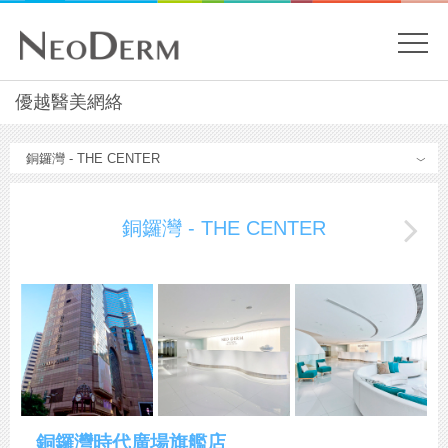
開
關
主
優越醫美網絡
內
容
目
開
Menu
始
錄
銅鑼灣 - THE CENTER
銅鑼灣時代廣場旗艦店