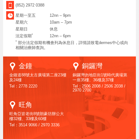
(852) 2972 0388
星期一至五
12nn – 9pm
星期六
10am – 7pm
星期日
休息
*
法定假期
12nn – 6pm
*
部分法定假期有機會列為休息日，詳情請致電dermes中心或向
相關治療師查詢。
Google
Google
金鐘
銅鑼灣
Maps
Maps
金鐘道88號太古廣場第二座23樓
銅鑼灣勿地臣街1號時代廣場第
及24樓
一座35樓、36樓及37樓
Tel：2778 2220
Tel：2506 2008 / 2506 2038 /
2970 2700
Google
旺角
Maps
旺角亞皆老街8號朗豪坊辦公大
樓32樓、33樓及60樓
Tel：3514 9066 / 2970 3336