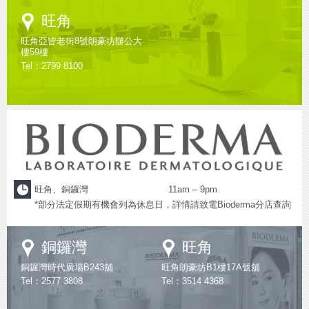
Google
旺角
Maps
旺角亞皆老街8號朗豪坊辦公大
樓59樓
Tel：2799 8100
旺角、銅鑼灣
11am – 9pm
*部分法定假期有機會列為休息日，詳情請致電Bioderma分店查詢
Google
Google
銅鑼灣
旺角
Maps
Maps
銅鑼灣時代廣場B243舖
旺角朗豪坊B1樓17A號舖
Tel：2577 3808
Tel：3514 4368