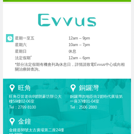
星期一至五
12am – 9pm
星期六
10am – 7pm
星期日
休息
*
法定假期
12am – 6pm
*部分法定假期有機會列為休息日，詳情請致電Evvus中心或向相
關治療師查詢。
Google
Google
旺角
銅鑼灣
Maps
Maps
旺角亞皆老街8號朗豪坊辦公大
銅鑼灣勿地臣街1號時代廣場第
樓59樓02-06室
一座37樓01-04室
Tel：2799 8100
Tel：2506 2880
Google
金鐘
Maps
金鐘道88號太古廣場第二座24樓