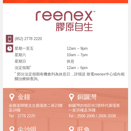
(852) 2778 2220
星期一至五
12am – 9pm
星期六
10am – 7pm
星期日
休息
*
法定假期
12am – 6pm
*
部分法定假期有機會列為休息日，詳情請 致電reenex中心或向相
關治療師查詢。
Google
Google
金鐘
銅鑼灣
Maps
Maps
金鐘道88號太古廣場第二座23樓
銅鑼灣勿地臣街1號時代廣場第
及24樓
一座35樓及36樓
Tel：2778 2220
Tel：2506 2008 / 2506 2038
Google
Google
尖沙咀
旺角