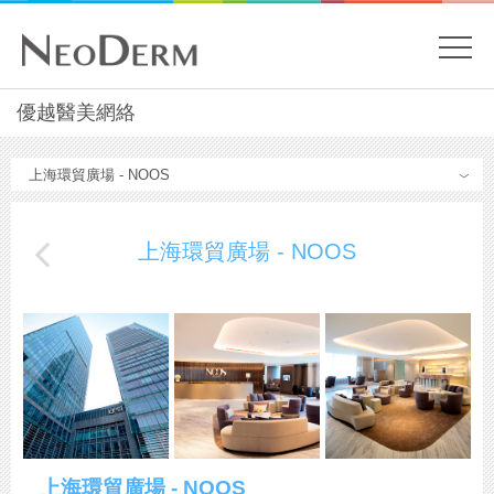
開
關
主
優越醫美網絡
內
容
目
開
Menu
始
錄
上海環貿廣場 - NOOS
上海環貿廣場 - NOOS