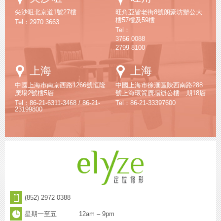
Maps
Maps
尖沙咀北京道1號27樓
旺角亞皆老街8號朗豪坊辦公大
樓57樓及59樓
Tel：2970 3663
Tel：
3766 0088
2799 8100
Google
Google
上海
上海
Maps
Maps
中國上海市南京西路1266號恒隆
中國上海市徐滙區陝西南路288
廣場2號樓5層
號上海環貿廣場辦公樓二期18層
Tel：86-21-6311-3468 / 86-21-
Tel：86-21-33397600
23199800
(852) 2972 0388
星期一至五
12am – 9pm