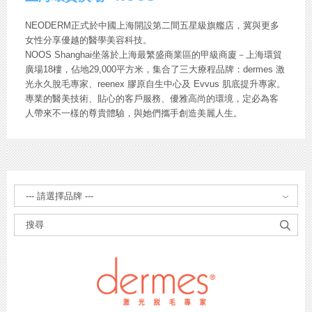
NEODERM正式於中國上海開設第二間五星級旗艦店，冀與更多
女性分享優越的醫學美容科技。
NOOS Shanghai坐落於上海最繁盛商業區的甲級商廈－上海環貿
廣場18樓，佔地29,000平方米，集合了三大療程品牌：dermes 激
光永久脫毛專家、reenex 膠原自生中心及 Evvus 肌底提升專家。
專業的醫美技術、貼心的客戶服務、優雅高尚的環境，定必為客
人帶來不一樣的尊貴體驗，與她們攜手創造美麗人生。
請
選
擇
品
牌