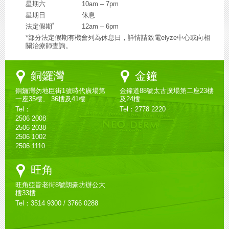
星期六
10am – 7pm
星期日
休息
*
法定假期
12am – 6pm
*部分法定假期有機會列為休息日，詳情請致電elyze中心或向相
關治療師查詢。
Google
Google
銅鑼灣
金鐘
Maps
Maps
銅鑼灣勿地臣街1號時代廣場第
金鐘道88號太古廣場第二座23樓
一座35樓、 36樓及41樓
及24樓
Tel：
Tel：2778 2220
2506 2008
2506 2038
2506 1002
2506 1110
Google
旺角
Maps
旺角亞皆老街8號朗豪坊辦公大
樓33樓
Tel：3514 9300 / 3766 0288